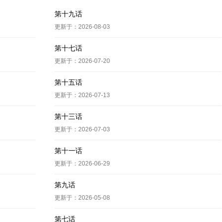
第十九话
更新于：2026-08-03
第十七话
更新于：2026-07-20
第十五话
更新于：2026-07-13
第十三话
更新于：2026-07-03
第十一话
更新于：2026-06-29
第九话
更新于：2026-05-08
第七话