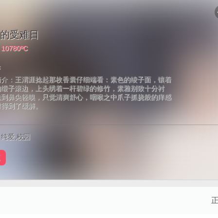
的受难日
：
10780ºC
c
简介：
王渭涯捻起那枚香囊仔细端看：素色的绫子面，镶着
的缎子滚边，上头绣着一杆碧绿的修竹，素雅别致十分衬
送到鼻尖轻嗅，只觉清爽舒心，咽喉之中爪子抓挠般的痒感
时得到了缓解。
纯爱,校园