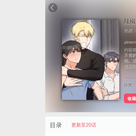
辣椒
热度
pinex
内容
天青
他。
也立
分类：
收藏
目录
更新至20话