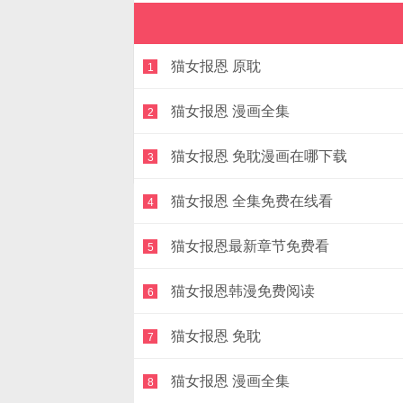
猫女报恩 原耽
1
猫女报恩 漫画全集
2
猫女报恩 免耽漫画在哪下载
3
猫女报恩 全集免费在线看
4
猫女报恩最新章节免费看
5
猫女报恩韩漫免费阅读
6
猫女报恩 免耽
7
猫女报恩 漫画全集
8