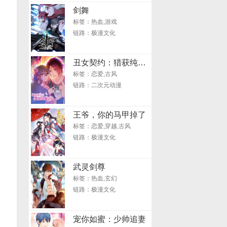
剑舞
标签：热血,游戏
链路：极漫文化
丑女契约：猎获纯情妖少
标签：恋爱,古风
链路：二次元动漫
王爷，你的马甲掉了
标签：恋爱,穿越,古风
链路：极漫文化
武灵剑尊
标签：热血,玄幻
链路：极漫文化
宠你如蜜：少帅追妻