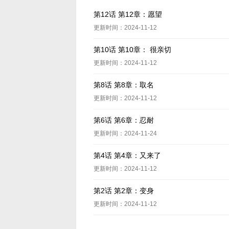
第12话 第12章：愿望
更新时间：2024-11-12
第10话 第10章： 很亲切
更新时间：2024-11-12
第8话 第8章：取名
更新时间：2024-11-12
第6话 第6章：忍耐
更新时间：2024-11-24
第4话 第4章：又来了
更新时间：2024-11-12
第2话 第2章：变身
更新时间：2024-11-12