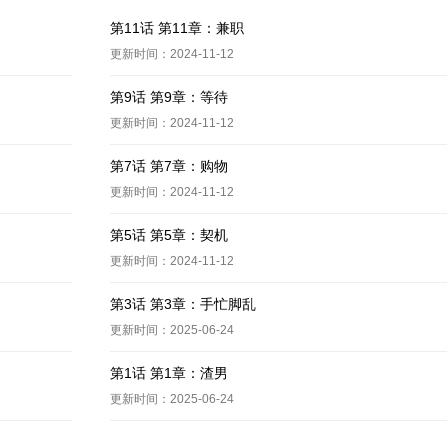
第11话 第11章：兼职
更新时间：2024-11-12
第9话 第9章：等待
更新时间：2024-11-12
第7话 第7章：购物
更新时间：2024-11-12
第5话 第5章：契机
更新时间：2024-11-12
第3话 第3章：手忙脚乱
更新时间：2025-06-24
第1话 第1章：渣男
更新时间：2025-06-24