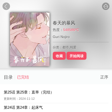
春天的暴风
热度：
548586ºC
Guri Nojiro
分类：都市,纯爱
收藏
开始阅读
目录
已完结
正序
第25话 第25章：直率（完结）
更新时间：2024-11-12
第24话 第24章：起床气