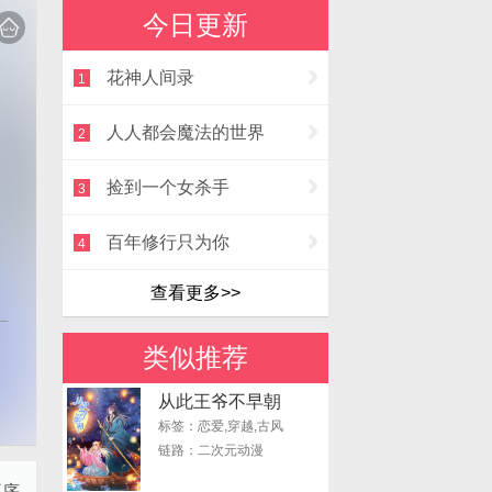
今日更新
花神人间录
1
人人都会魔法的世界
2
捡到一个女杀手
3
百年修行只为你
4
查看更多>>
类似推荐
从此王爷不早朝
标签：恋爱,穿越,古风
链路：二次元动漫
正序