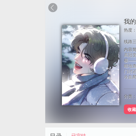
我的
热度
线路
内容
高冠变
极—
暗地
门讨还
冷血爬
分类
收藏
已完结