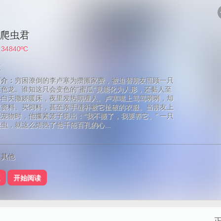
爬虫君
：
34840ºC
三
简介：
穷困潦倒的李卢寒为攒搬家费，被迫替朋友照顾一只
色龙。谁知这只会变色的“蜜瓜”竟能化为人形，还黏人至
—白天撒娇暖床，夜里发热期缠人。卢寒嘴上骂骂咧咧，却
查资料、买饲料，甚至亲手缝补被它扯破的衣服。当朋友上
宠物时，他攥紧笼子吼出：“我不搬了，我要养它。” 一只
虫，就这么焐热了他千疮百孔的心...
：其他
开始阅读