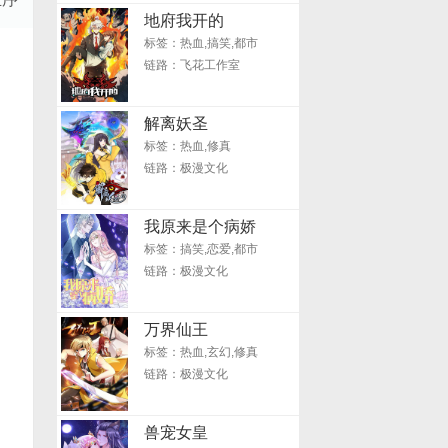
地府我开的
标签：热血,搞笑,都市
链路：飞花工作室
解离妖圣
标签：热血,修真
链路：极漫文化
我原来是个病娇
标签：搞笑,恋爱,都市
链路：极漫文化
万界仙王
标签：热血,玄幻,修真
链路：极漫文化
兽宠女皇