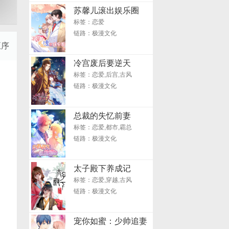
苏馨儿滚出娱乐圈
标签：恋爱
链路：极漫文化
正序
冷宫废后要逆天
标签：恋爱,后宫,古风
链路：极漫文化
总裁的失忆前妻
标签：恋爱,都市,霸总
链路：极漫文化
太子殿下养成记
标签：恋爱,穿越,古风
链路：极漫文化
宠你如蜜：少帅追妻