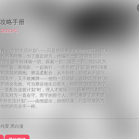
攻略手册
：
32221ºC
简介：
“年轻生活计划”——只是他用来靠近他的借口。 理人
年长的木时寮，为了接近对方，他编出一套“年轻生活计
的理论：趁年轻体验一切、探索一切、感受一切。他以此为
他吃饭、看电影、一起旅行，一步步把“计划”延伸到深夜
吻和清晨的拥抱。寮温柔配合，从不拒绝，却也从不追问。
溺其中，又不敢摊牌——他怕一旦说破，这场以“年轻”为
掩护就会失效。可当寮在他生日那天，轻轻说“我也是为了
一直配合这套计划”时，理人才发现—— 原来他以为自己
，其实对方一直在守。而守的那个人，早已看穿了所有谎
“年轻生活计划”——由他提出，由他结束。只是结束的方
和他想的完全不一样。
纯爱,黑白漫