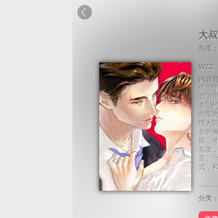
大叔
热度
WZC
内容
暗恋
划”
名，约
的亲
理人沉
名的
你，才
在攻
言。 
式，
分类：