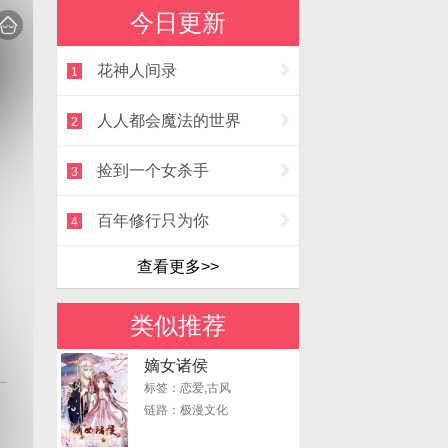
今日更新
花神人间录
1
人人都会魔法的世界
2
捡到一个女杀手
3
百年修行只为你
4
查看更多>>
类似推荐
嫡女诸侯
标签：恋爱,古风
链路：极漫文化