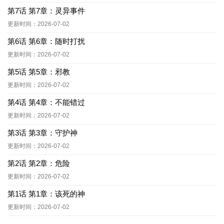
第7话 第7章：灵异事件
更新时间：2026-07-02
第6话 第6章：随时打扰
更新时间：2026-07-02
第5话 第5章：邪教
更新时间：2026-07-02
第4话 第4章：不能错过
更新时间：2026-07-02
第3话 第3章：守护神
更新时间：2026-07-02
第2话 第2章：危险
更新时间：2026-07-02
第1话 第1章：该死的神
更新时间：2026-07-02