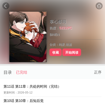
掌心祭司
热度：
52210ºC
BINEN
分类：纯爱,短篇
收藏
开始阅读
目录
已完结
正序
第11话 第11章：共处的时间（完结）
更新时间：2026-05-12
第10话 第10章：后知后觉