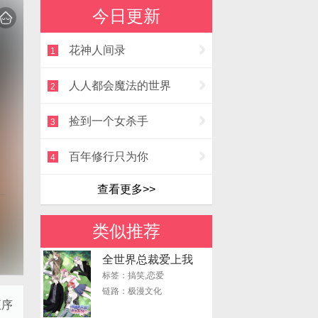
今日更新
花神人间录
1
人人都会魔法的世界
2
捡到一个女杀手
3
百年修行只为你
4
查看更多>>
类似推荐
全世界总裁爱上我
标签：搞笑,恋爱
链路：极漫文化
正序