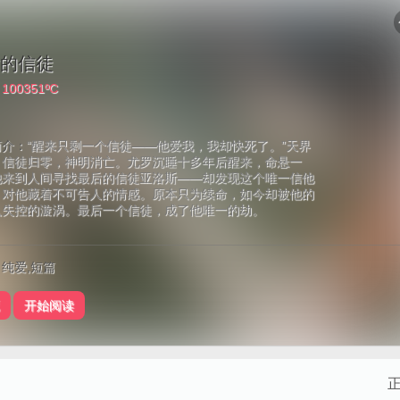
的信徒
：
100351ºC
简介：
“醒来只剩一个信徒——他爱我，我却快死了。”天界
：信徒归零，神明消亡。尤罗沉睡十多年后醒来，命悬一
他来到人间寻找最后的信徒亚洛斯——却发现这个唯一信他
，对他藏着不可告人的情感。原本只为续命，如今却被他的
入失控的漩涡。最后一个信徒，成了他唯一的劫。
纯爱,短篇
开始阅读