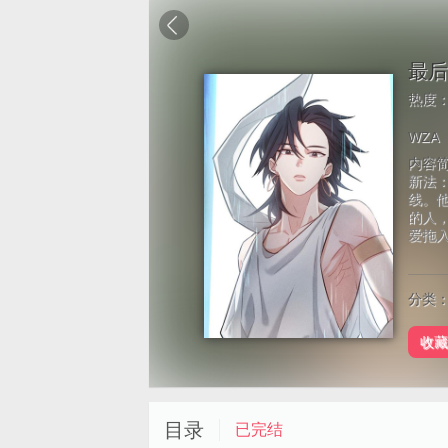
最后
热度
WZA
内容
新法
线。
的人
爱拖
分类：
收藏
目录
已完结