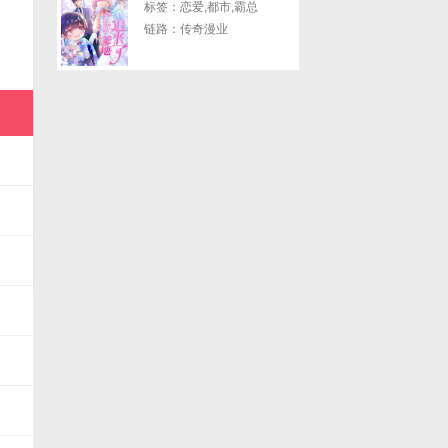
标签：恋爱,都市,霸总
链路：传奇漫业