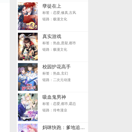
孽徒在上
标签：恋爱,修真,古风
链路：极漫文化
真实游戏
标签：热血,悬疑,都市
链路：极漫文化
校园护花高手
标签：热血,玄幻
链路：二次元动漫
吸血鬼男神
标签：恋爱,都市,霸总
链路：传奇漫业
妈咪快跑：爹地追来了