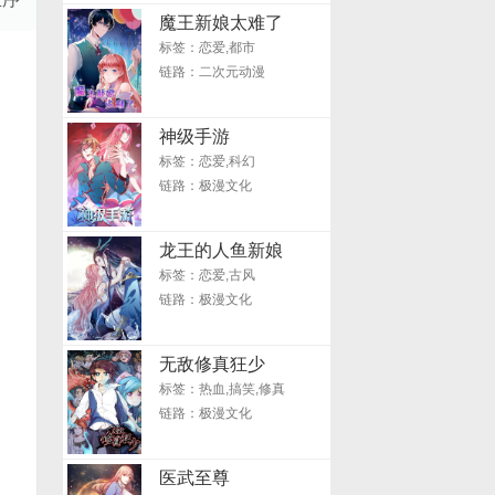
魔王新娘太难了
标签：恋爱,都市
链路：二次元动漫
神级手游
标签：恋爱,科幻
链路：极漫文化
龙王的人鱼新娘
标签：恋爱,古风
链路：极漫文化
无敌修真狂少
标签：热血,搞笑,修真
链路：极漫文化
医武至尊