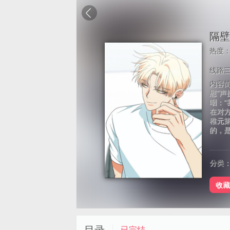
隔壁
热度
线路
内容
慰”
咽：“
在对
稚元
的，
分类
收藏
已完结