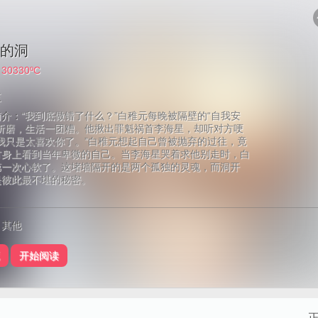
的洞
：
30330ºC
三
简介：
“我到底做错了什么？”白稚元每晚被隔壁的“自我安
声折磨，生活一团糟。他揪出罪魁祸首李海星，却听对方哽
我只是太喜欢你了。”白稚元想起自己曾被抛弃的过往，竟
方身上看到当年卑微的自己。当李海星哭着求他别走时，白
第一次心软了。这堵墙隔开的是两个孤独的灵魂，而洞开
是彼此最不堪的秘密。
：其他
开始阅读