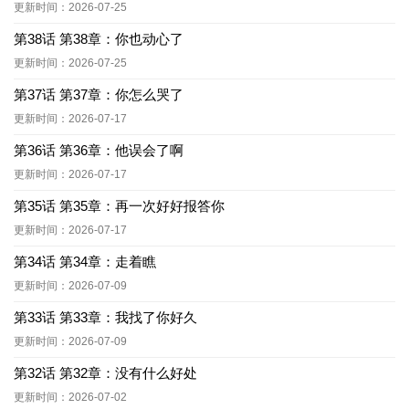
更新时间：2026-07-25
第38话 第38章：你也动心了
更新时间：2026-07-25
第37话 第37章：你怎么哭了
更新时间：2026-07-17
第36话 第36章：他误会了啊
更新时间：2026-07-17
第35话 第35章：再一次好好报答你
更新时间：2026-07-17
第34话 第34章：走着瞧
更新时间：2026-07-09
第33话 第33章：我找了你好久
更新时间：2026-07-09
第32话 第32章：没有什么好处
更新时间：2026-07-02