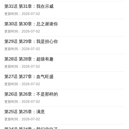
第31话 第31章：我在示威
更新时间：2026-07-02
第30话 第30章：总之谢谢你
更新时间：2026-07-02
第29话 第29章：我是担心你
更新时间：2026-07-02
第28话 第28章：超级有趣
更新时间：2026-07-02
第27话 第27章：血气旺盛
更新时间：2026-07-02
第26话 第26章：不是那样的
更新时间：2026-07-02
第25话 第25章：满意
更新时间：2026-07-02