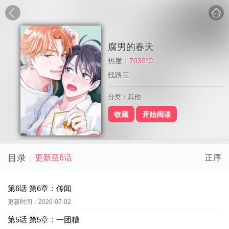
腐男的春天
热度：
7030ºC
线路三
分类：其他
收藏
开始阅读
目录
更新至6话
正序
第6话 第6章：传闻
更新时间：2026-07-02
第5话 第5章：一团糟