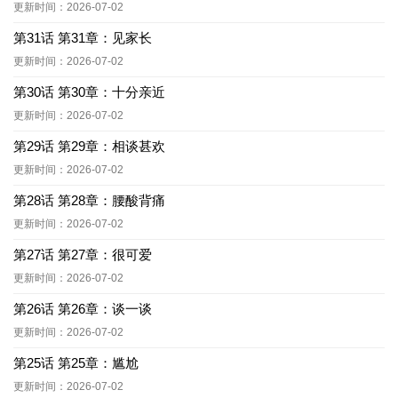
更新时间：2026-07-02
第31话 第31章：见家长
更新时间：2026-07-02
第30话 第30章：十分亲近
更新时间：2026-07-02
第29话 第29章：相谈甚欢
更新时间：2026-07-02
第28话 第28章：腰酸背痛
更新时间：2026-07-02
第27话 第27章：很可爱
更新时间：2026-07-02
第26话 第26章：谈一谈
更新时间：2026-07-02
第25话 第25章：尴尬
更新时间：2026-07-02