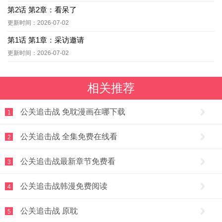
第2话 第2章：看呆了
更新时间：2026-07-02
第1话 第1章：采访邀请
更新时间：2026-07-02
相关推荐
公关追击战 免耽漫画在哪下载
1
公关追击战 全集免费在线看
2
公关追击战最新章节免费看
3
公关追击战韩漫免费阅读
4
公关追击战 原耽
5