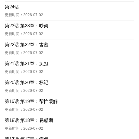
第24话
更新时间：2026-07-02
第23话 第23章：吵架
更新时间：2026-07-02
第22话 第22章：害羞
更新时间：2026-07-02
第21话 第21章：负担
更新时间：2026-07-02
第20话 第20章：标记
更新时间：2026-07-02
第19话 第19章：帮忙缓解
更新时间：2026-07-02
第18话 第18章：易感期
更新时间：2026-07-02