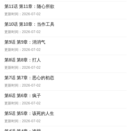
第11话 第11章：随心所欲
更新时间：2026-07-02
第10话 第10章：当作工具
更新时间：2026-07-02
第9话 第9章：消消气
更新时间：2026-07-02
第8话 第8章：打人
更新时间：2026-07-02
第7话 第7章：恶心的初恋
更新时间：2026-07-02
第6话 第6章：疯子
更新时间：2026-07-02
第5话 第5章：该死的人生
更新时间：2026-07-02