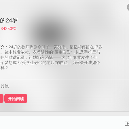
的24岁
：
34250ºC
三
简介：
24岁的教师鞠原今日子一觉醒来，记忆却停留在17岁
。镜中棕发浓妆、衣着随性的“陌生自己”，以及手机里与
暧昧的对话记录，让她陷入恐慌——这七年究竟发生了什
个梦想成为“受学生敬仰的老师”的自己，为何会变成如今
模样？
：其他
开始阅读