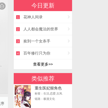
今日更新
花神人间录
1
人人都会魔法的世界
2
捡到一个女杀手
3
百年修行只为你
4
查看更多>>
类似推荐
重生医妃狠角色
标签：生活,恋爱,古风
链路：极漫文化
正序