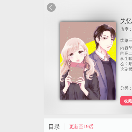
失忆
热度
线路
内容
的高二
学生
么？那
这副
分类
收藏
目录
更新至19话