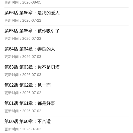
更新时间：2026-08-05
第66话 第66章：是我的爱人
更新时间：2026-07-22
第65话 第65章：被你吸引了
更新时间：2026-07-22
第64话 第64章：善良的人
更新时间：2026-07-03
第63话 第63章：你不是贝塔
更新时间：2026-07-03
第62话 第62章：见一面
更新时间：2026-07-02
第61话 第61章：都是好事
更新时间：2026-07-02
第60话 第60章：不合适
更新时间：2026-07-02