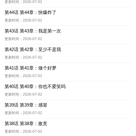
更新时间：2026-07-02
第44话 第44章：快爆炸了
更新时间：2026-07-02
第43话 第43章：我是第一次
更新时间：2026-07-02
第42话 第42章：至少不是我
更新时间：2026-07-02
第41话 第41章：做个好梦
更新时间：2026-07-02
第40话 第40章：你也不爱笑吗
更新时间：2026-07-02
第39话 第39章：感冒
更新时间：2026-07-02
第38话 第38章：敌意
更新时间：2026-07-02