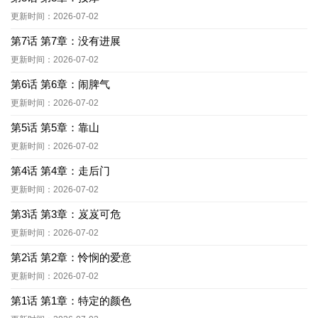
更新时间：2026-07-02
第7话 第7章：没有进展
更新时间：2026-07-02
第6话 第6章：闹脾气
更新时间：2026-07-02
第5话 第5章：靠山
更新时间：2026-07-02
第4话 第4章：走后门
更新时间：2026-07-02
第3话 第3章：岌岌可危
更新时间：2026-07-02
第2话 第2章：怜悯的爱意
更新时间：2026-07-02
第1话 第1章：特定的颜色