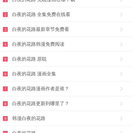
白夜的花路 全集免费在线看
2
白夜的花路最新章节免费看
3
白夜的花路韩漫免费阅读
4
白夜的花路 原耽
5
白夜的花路 漫画全集
6
白夜的花路漫画作者是谁？
7
白夜的花路更新到哪里了？
8
韩漫白夜的花路
9