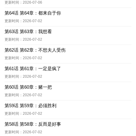
更新时间：2026-07-06
第64话 第64章：都来自于你
更新时间：2026-07-02
第63话 第63章：我想看
更新时间：2026-07-02
第62话 第62章：不想夫人受伤
更新时间：2026-07-02
第61话 第61章：一定是疯了
更新时间：2026-07-02
第60话 第60章：赌一把
更新时间：2026-07-02
第59话 第59章：必须胜利
更新时间：2026-07-02
第58话 第58章：反而是好事
更新时间：2026-07-02