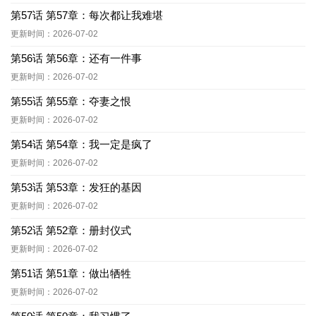
第57话 第57章：每次都让我难堪
更新时间：2026-07-02
第56话 第56章：还有一件事
更新时间：2026-07-02
第55话 第55章：夺妻之恨
更新时间：2026-07-02
第54话 第54章：我一定是疯了
更新时间：2026-07-02
第53话 第53章：发狂的基因
更新时间：2026-07-02
第52话 第52章：册封仪式
更新时间：2026-07-02
第51话 第51章：做出牺牲
更新时间：2026-07-02