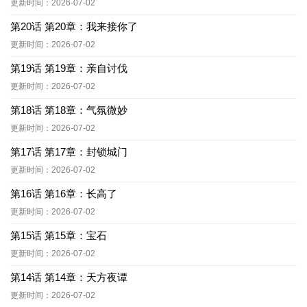
更新时间：2026-07-02
第20话 第20章：我来接你了
更新时间：2026-07-02
第19话 第19章：亲自讨伐
更新时间：2026-07-02
第18话 第18章：气氛微妙
更新时间：2026-07-02
第17话 第17章：封锁城门
更新时间：2026-07-02
第16话 第16章：长高了
更新时间：2026-07-02
第15话 第15章：宝石
更新时间：2026-07-02
第14话 第14章：天方夜谭
更新时间：2026-07-02