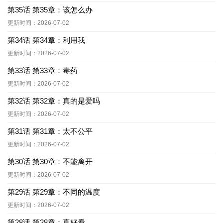
第35话 第35章：该怎么办
更新时间：2026-07-02
第34话 第34章：利用我
更新时间：2026-07-02
第33话 第33章：毒药
更新时间：2026-07-02
第32话 第32章：真的是爱吗
更新时间：2026-07-02
第31话 第31章：太不公平
更新时间：2026-07-02
第30话 第30章：不能离开
更新时间：2026-07-02
第29话 第29章：不同的温度
更新时间：2026-07-02
第28话 第28章：真好看