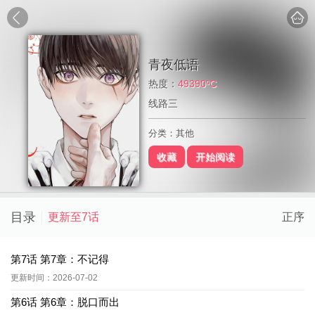
青夜低语
热度：
49390ºC
线路三
分类：其他
收藏
开始阅读
目录
更新至7话
正序
第7话 第7章：不记得
更新时间：2026-07-02
第6话 第6章：脱口而出