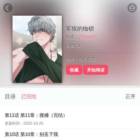
军狼的枷锁
热度：
230680ºC
EWACX
分类：纯爱,架空
收藏
开始阅读
目录
已完结
正序
第11话 第11章：搜捕（完结）
更新时间：2025-10-25
第10话 第10章：别丢下我