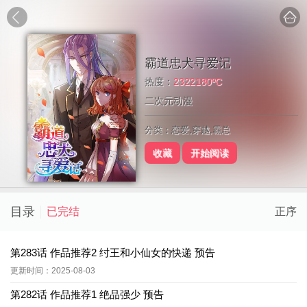
霸道忠犬寻爱记
热度：
2322180ºC
二次元动漫
分类：恋爱,穿越,霸总
收藏
开始阅读
目录
已完结
正序
第283话 作品推荐2 纣王和小仙女的快递 预告
更新时间：2025-08-03
第282话 作品推荐1 绝品强少 预告