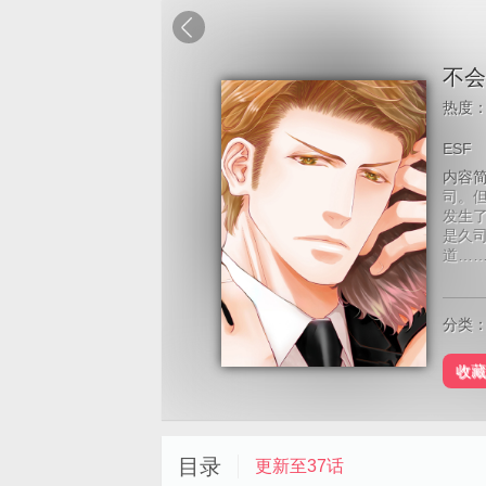
不会
热度
ESF
内容
司。
发生
是久
道…
分类
收藏
目录
更新至37话