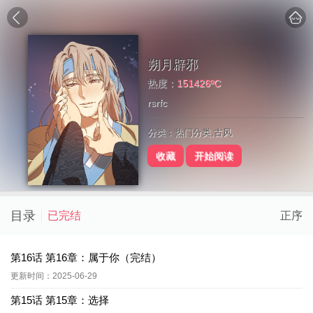
朔月辟邪
热度：
151426ºC
rsrfc
分类：热门分类,古风
收藏
开始阅读
目录
已完结
正序
第16话 第16章：属于你（完结）
更新时间：2025-06-29
第15话 第15章：选择